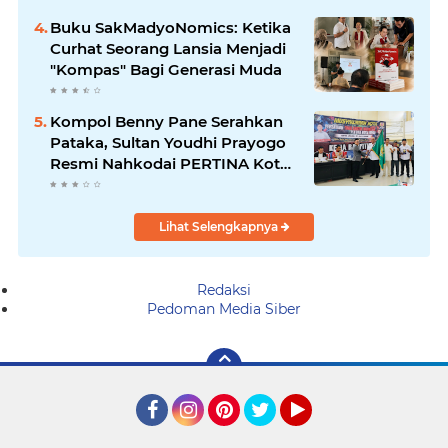
Jambi
Buku SakMadyoNomics: Ketika
Curhat Seorang Lansia Menjadi
"Kompas" Bagi Generasi Muda
Kompol Benny Pane Serahkan
Pataka, Sultan Youdhi Prayogo
Resmi Nahkodai PERTINA Kota
Jambi
Lihat Selengkapnya
Redaksi
Pedoman Media Siber
Facebook
Instagram
Pinterest
Twitter
YouTube